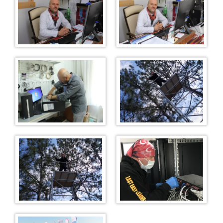
CTE Uzem
Şifre Yönetim Sistemi (SYS)
Medsis
E-İmza İşlemleri
Uyap E-Posta
Cbiko Uzaktan Eğitim
İLETİŞİM