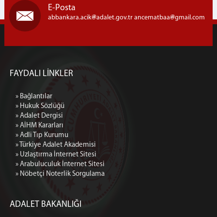
E-Posta
abbankara.acik
adalet.gov.tr ancematbaa
gmail.com
FAYDALI LİNKLER
» Bağlantılar
» Hukuk Sözlüğü
» Adalet Dergisi
» AİHM Kararları
» Adli Tıp Kurumu
» Türkiye Adalet Akademisi
» Uzlaştırma İnternet Sitesi
» Arabuluculuk İnternet Sitesi
» Nöbetçi Noterlik Sorgulama
ADALET BAKANLIĞI