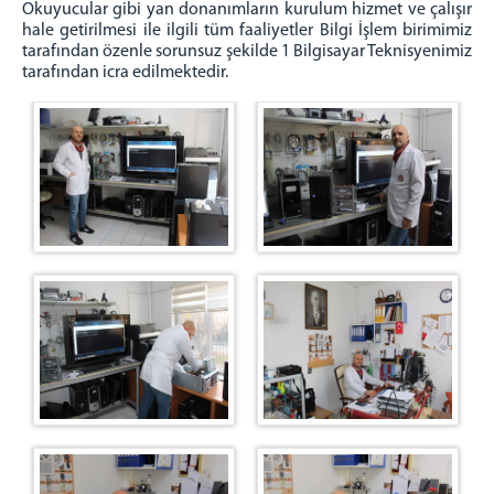
Okuyucular gibi yan donanımların kurulum hizmet ve çalışır
Kızılcahamam Hakimevi
hale getirilmesi ile ilgili tüm faaliyetler Bilgi İşlem birimimiz
tarafından özenle sorunsuz şekilde 1 Bilgisayar Teknisyenimiz
Şaşmaz Cezaevi Restaurantı
tarafından icra edilmektedir.
Oto Tamir, Kaporta , Boya ve Bakım Atölyesi
Demir Atölyesi
Mantar ve Sera Atölyesi
BİLGİ İŞLEM
ZİYARETÇİ REHBERİ
Görüş Takvimi 2024
Görüntülü Görüşme (Acep)
Eşya Yönetmeliği
Ziyaret Yönetmeliği
Para Yatırma
Yurtdışından Para Yatırma
PERSONEL
Adalet Kart