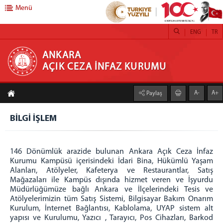
Menü
ENG
TR
ANKARA AÇIK CEZA İNFAZ KURUMU
ANKARA
AÇIK CEZA İNFAZ KURUMU
ANASAYFA
A-
A+
Paylaş
HAKKIMIZDA
Kurumumuz
BİLGİ İŞLEM
Birimlerimiz
S.S.S.
146 Dönümlük arazide bulunan Ankara Açık Ceza İnfaz
Kurumu Kampüsü içerisindeki İdari Bina, Hükümlü Yaşam
İŞYURDU
Alanları, Atölyeler, Kafeterya ve Restaurantlar, Satış
Satış Mağazalarımız ve Kantinler
Mağazaları ile Kampüs dışında hizmet veren ve İşyurdu
Müdürlüğümüze bağlı Ankara ve İlçelerindeki Tesis ve
Kafeteryalarımız
Atölyelerimizin tüm Satış Sistemi, Bilgisayar Bakım Onarım
Matbaa Atölyesi
Kurulum, İnternet Bağlantısı, Kablolama, UYAP sistem alt
yapısı ve Kurulumu, Yazıcı , Tarayıcı, Pos Cihazları, Barkod
Adaletevi Misafirhanesi